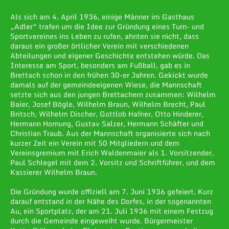
Als sich am 4. April 1936, einige Männer im Gasthaus
„Adler“ trafen um die Idee zur Gründung eines Turn- und
Sportvereines ins Leben zu rufen, ahnten sie nicht, dass
daraus ein großer örtlicher Verein mit verschiedenen
Abteilungen und eigener Geschichte entstehen würde. Das
Interesse am Sport, besonders am Fußball, gab es in
Brettach schon in den frühen 30-er Jahren. Gekickt wurde
damals auf der gemeindeeigenen Wiese, die Mannschaft
setzte sich aus den jungen Brettachern zusammen: Wilhelm
Baier, Josef Bögle, Wilhelm Braun, Wilhelm Brecht, Paul
Britsch, Wilhelm Discher, Gottlob Hafner, Otto Hinderer,
Hermann Hornung, Gustav Salzer, Hermann Schäfter und
Christian Traub. Aus der Mannschaft organisierte sich nach
kurzer Zeit ein Verein mit 50 Mitgliedern und dem
Vereinsgremium mit Erich Waldenmaier als 1. Vorsitzender,
Paul Schlegel mit dem 2. Vorsitz und Schriftführer, und dem
Kassierer Wilhelm Braun.
Die Gründung wurde offiziell am 7. Juni 1936 gefeiert. Kurz
darauf entstand in der Nähe des Dorfes, in der sogenannten
Au, ein Sportplatz, der am 21. Juli 1936 mit einem Festzug
durch die Gemeinde eingeweiht wurde. Bürgermeister