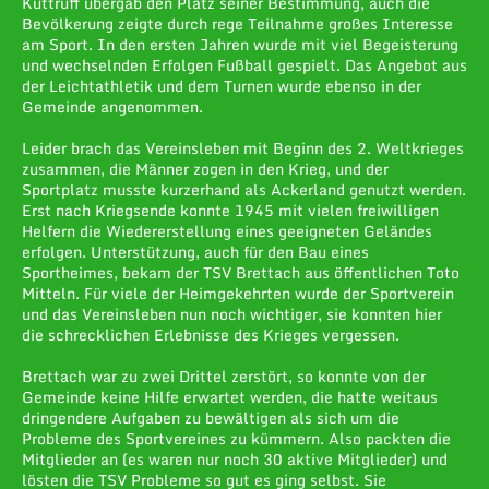
Kuttruff übergab den Platz seiner Bestimmung, auch die
Bevölkerung zeigte durch rege Teilnahme großes Interesse
am Sport. In den ersten Jahren wurde mit viel Begeisterung
und wechselnden Erfolgen Fußball gespielt. Das Angebot aus
der Leichtathletik und dem Turnen wurde ebenso in der
Gemeinde angenommen.
Leider brach das Vereinsleben mit Beginn des 2. Weltkrieges
zusammen, die Männer zogen in den Krieg, und der
Sportplatz musste kurzerhand als Ackerland genutzt werden.
Erst nach Kriegsende konnte 1945 mit vielen freiwilligen
Helfern die Wiedererstellung eines geeigneten Geländes
erfolgen. Unterstützung, auch für den Bau eines
Sportheimes, bekam der TSV Brettach aus öffentlichen Toto
Mitteln. Für viele der Heimgekehrten wurde der Sportverein
und das Vereinsleben nun noch wichtiger, sie konnten hier
die schrecklichen Erlebnisse des Krieges vergessen.
Brettach war zu zwei Drittel zerstört, so konnte von der
Gemeinde keine Hilfe erwartet werden, die hatte weitaus
dringendere Aufgaben zu bewältigen als sich um die
Probleme des Sportvereines zu kümmern. Also packten die
Mitglieder an (es waren nur noch 30 aktive Mitglieder) und
lösten die TSV Probleme so gut es ging selbst. Sie