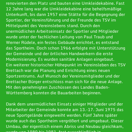
renovierten den Platz und bauten eine Umkleidekabine. Fast
12 Jahre lang war die Umkleidekabine eine behelfsmäßige
Unterkunft, bis dann 1957 eine Stätte für die Begegnung der
Sportler, der Vereinsführung und der Freunde des TSV im
Mittelpunkt des Vereinslebens stand. Durch den
unermüdlichen Arbeitseinsatz der Sportler und Mitglieder
wurde unter der fachlichen Leitung von Paul Traub und
Werner Rüdele, ein festes Gebäude errichtet, es entstand
das Sportheim. Doch schon 1966 erfolgte mit Unterstützung
der Gemeinde und der örtlichen Handwerkern die erste
Modernisierung. Es wurden sanitäre Anlagen eingebaut.
Ein weiterer historischer Höhepunkt im Vereinsleben des TSV
Brettach war die Planung und Errichtung eines neuen
Sportzentrums. Auf Wunsch der Vereinsmitglieder und der
Brettacher Bürger entschloss man sich für die neue Anlage.
Mit den genehmigten Zuschüssen des Landes Baden-
Württemberg konnten die Bauarbeiten beginnen.
Dank dem unermüdlichen Einsatz einiger Mitglieder und der
Mitarbeiter der Gemeinde konnte am 13.-17. Juni 1975 das
neue Sportgelände eingeweiht werden. Fünf Jahre später
wurde auch das Sportheim vergrößert und umgebaut. Dieser
Umbau, der eigentlich einem Abriss und Neubau gleichkam,
wurde von 1980 bis 1981, fast ausschließlich in